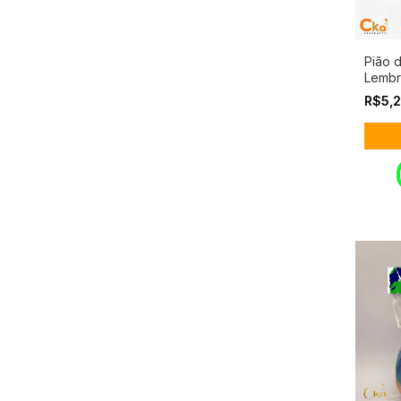
Pião 
Lembr
diver
R$5,