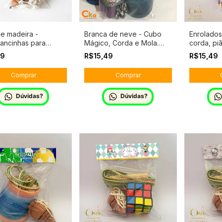
de madeira -
Branca de neve - Cubo
Enrolados 
ancinhas para
Mágico, Corda e Mola.
corda, pi
são
Envio Rápido.
29
R$15,49
R$15,49
Dúvidas?
Dúvidas?