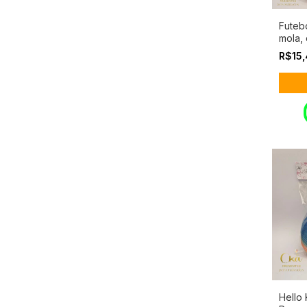
Futebo
mola, 
R$15
Hello 