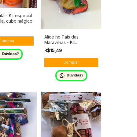
atá - Kit especial
la, cubo mágico
Alice no País das
Maravilhas - Kit
Lembrancinhas Infantis
R$15,49
Personalizável - Em
Dúvidas?
qualquer tema
Dúvidas?