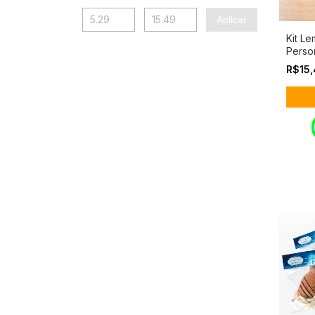
Aplicar
Kit Le
Perso
qualq
R$15