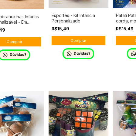
Esportes - Kit Infância
Patati Pat
mbrancinhas Infantis
Personalizado
corda, mo
nalizável - Em
uer tema
R$15,49
R$15,49
,49
Dúvidas?
Dúvidas?