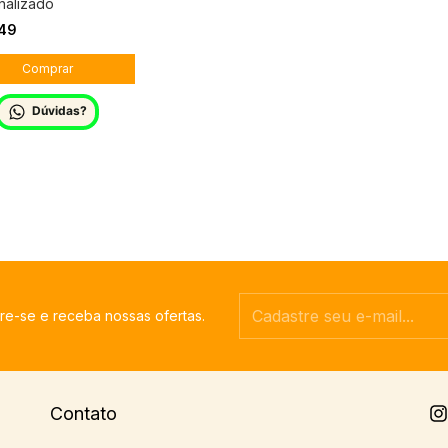
nalizado
,49
Dúvidas?
re-se e receba nossas ofertas.
Contato