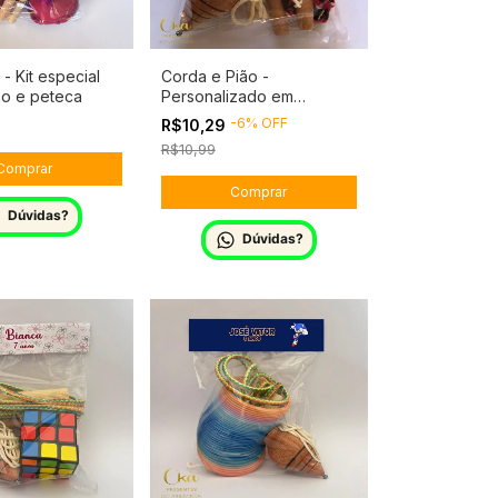
- Kit especial
Corda e Pião -
ão e peteca
Personalizado em
qualquer tema.
-
6
%
OFF
R$10,29
R$10,99
Dúvidas?
Dúvidas?