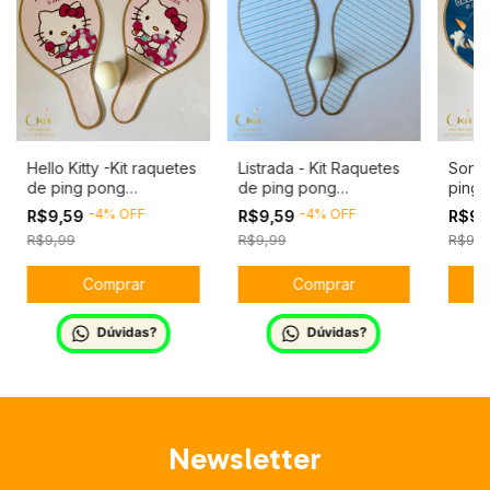
Hello Kitty -Kit raquetes
Listrada - Kit Raquetes
Sonic
de ping pong
de ping pong
ping 
personalizado
personalizado
perso
-
4
%
OFF
-
4
%
OFF
R$9,59
R$9,59
R$9,
R$9,99
R$9,99
R$9,9
Dúvidas?
Dúvidas?
Newsletter