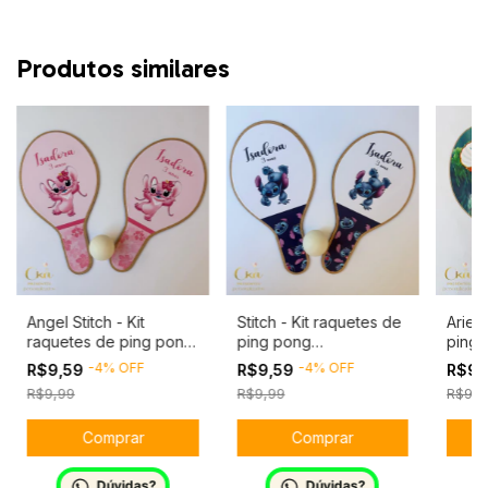
Produtos similares
Angel Stitch - Kit
Stitch - Kit raquetes de
Ariel 
raquetes de ping pong
ping pong
ping 
personalizado.
personalizado
perso
-
4
%
OFF
-
4
%
OFF
R$9,59
R$9,59
R$9,
R$9,99
R$9,99
R$9,9
Dúvidas?
Dúvidas?