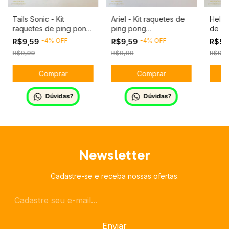
Tails Sonic - Kit
Ariel - Kit raquetes de
Hello 
raquetes de ping pong
ping pong
de pi
personalizado
personalizado
perso
-
4
%
OFF
-
4
%
OFF
R$9,59
R$9,59
R$9,
R$9,99
R$9,99
R$9,9
Dúvidas?
Dúvidas?
Newsletter
Cadastre-se e receba nossas ofertas.