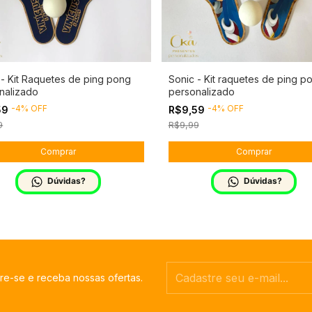
 - Kit Raquetes de ping pong
Sonic - Kit raquetes de ping p
nalizado
personalizado
-
4
%
OFF
-
4
%
OFF
59
R$9,59
9
R$9,99
Dúvidas?
Dúvidas?
re-se e receba nossas ofertas.