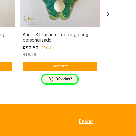
ong
Ariel - Kit raquetes de ping pong
Stitch - Kit r
personalizado
personalizad
-
4
%
OFF
-
4
%
O
R$9,59
R$9,59
R$9,99
R$9,99
Dúvidas?