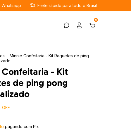
a Whatsapp
Frete rápido para todo o Brasil
0
tes
.
Minnie Confeitaria - Kit Raquetes de ping
izado
Confeitaria - Kit
es de ping pong
alizado
%
OFF
to
pagando com Pix