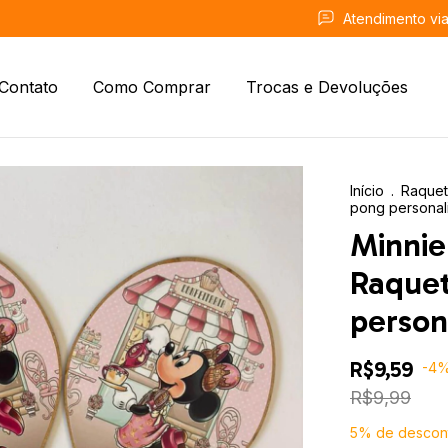
Atendimento vi
Contato
Como Comprar
Trocas e Devoluções
Início
.
Raque
pong personal
Minnie 
Raquet
person
R$9,59
-
4
R$9,99
5% de descon