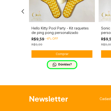
tes de ping
Hello Kitty Pool Party - Kit raquetes
Sonic
de ping pong personalizado
perso
-
4
%
OFF
R$9,59
R$9,
R$9,99
R$9,9
s?
Dúvidas?
Newsletter
Cadast