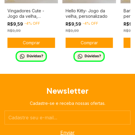
Vingadores Cute -
Hello Kitty- Jogo da
Barbi
Jogo da velha,
velha, personalizado
perso
personalizado
-
4
%
OFF
-
4
%
OFF
R$9,59
R$9,59
R$9,
R$9,99
R$9,99
R$9,9
Dúvidas?
Dúvidas?
Newsletter
Cadastre-se e receba nossas ofertas.