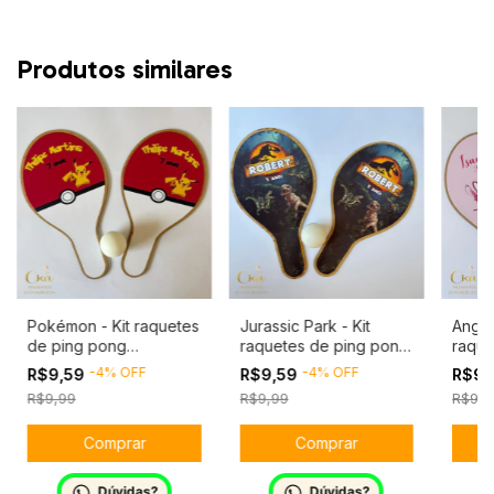
Produtos similares
Pokémon - Kit raquetes
Jurassic Park - Kit
Angel 
de ping pong
raquetes de ping pong
raque
personalizado
personalizado
perso
-
4
%
OFF
-
4
%
OFF
R$9,59
R$9,59
R$9,
R$9,99
R$9,99
R$9,9
Dúvidas?
Dúvidas?